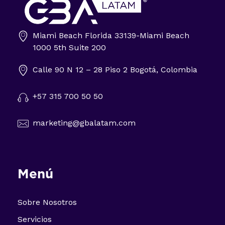
Miami Beach Florida 33139-Miami Beach
Impulsa tu negocio con Transformación Digital y Data Intelligence
1000 5th Suite 200
En GBA Latam® acompañamos a empresas en Latinoamérica a innovar, crecer y destacar, integrando tecnología, marketing y analítica avanzada.
Calle 90 N 12 – 28 Piso 2 Bogotá, Colombia
+57 315 700 50 50
marketing@gbalatam.com
Menú
Sobre Nosotros
Servicios