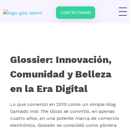
CONTÁCTANOS
Impulsa tu negocio con Transformación Digital y Data Intelligence
En GBA Latam® acompañamos a empresas en Latinoamérica a innovar, crecer y destacar, integrando tecnología, marketing y analítica avanzada.
Glossier: Innovación,
Comunidad y Belleza
en la Era Digital
Lo que comenzó en 2010 como un simple blog
llamado
Into The Gloss
se convirtió, en apenas
cuatro años, en una potente marca de comercio
electrónico. Glossier se consolidó como pionera