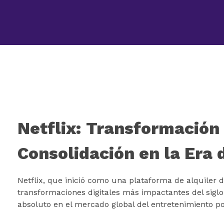
+57 315 700 50 50
marketing@gbalatam.com
Impulsa tu negocio con Transformación Digital y Data Intelligence
En GBA Latam® acompañamos a empresas en Latinoamérica a innovar, crecer y destacar, integrando tecnología, marketing y analítica avanzada.
Netflix: Transformación 
Consolidación en la Era 
Netflix, que inició como una plataforma de alquiler 
transformaciones digitales más impactantes del sigl
absoluto en el mercado global del entretenimiento p