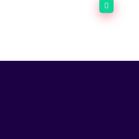
enú
Links Extras
bre Nosotros
Área De Clientes