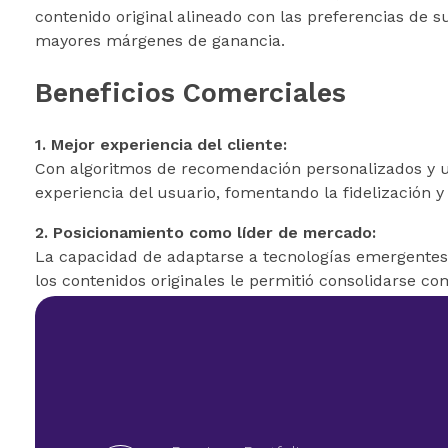
contenido original alineado con las preferencias de 
mayores márgenes de ganancia.
Beneficios Comerciales
1. Mejor experiencia del cliente:
Con algoritmos de recomendación personalizados y una 
experiencia del usuario, fomentando la fidelización 
2. Posicionamiento como líder de mercado:
La capacidad de adaptarse a tecnologías emergentes
los contenidos originales le permitió consolidarse c
3. Innovación constante:
Netflix ha sabido experimentar y evolucionar contin
series exclusivas hasta nuevas formas de consumo di
gigantes como Amazon Prime Video, Hulu y Disney+.