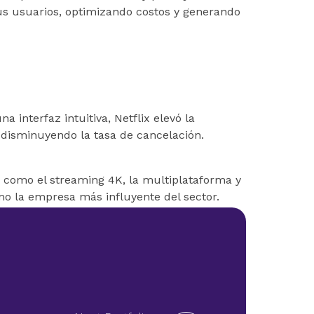
sus usuarios, optimizando costos y generando
interfaz intuitiva, Netflix elevó la
y disminuyendo la tasa de cancelación.
 como el streaming 4K, la multiplataforma y
omo la empresa más influyente del sector.
uamente, desde la producción de películas y
gital, manteniéndose competitivo frente a