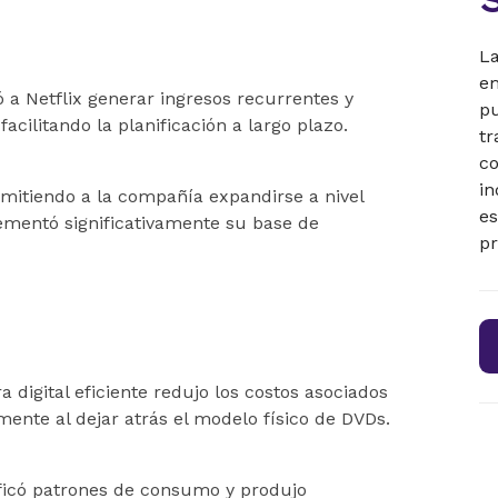
La
em
 a Netflix generar ingresos recurrentes y
pu
facilitando la planificación a largo plazo.
tr
co
in
ermitiendo a la compañía expandirse a nivel
es
ementó significativamente su base de
pr
 digital eficiente redujo los costos asociados
mente al dejar atrás el modelo físico de DVDs.
tificó patrones de consumo y produjo