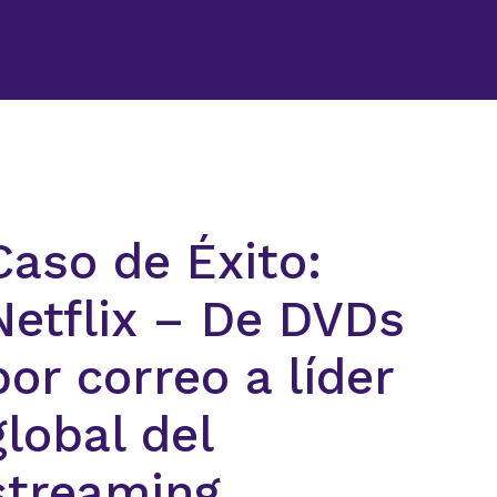
CONTÁCTANOS
Caso de Éxito:
Netflix – De DVDs
por correo a líder
global del
streaming