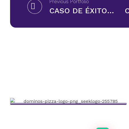
Previous Portfolio
CASO DE ÉXITO enel
Caso De Éxito: Domino’s Pizza
Staffing