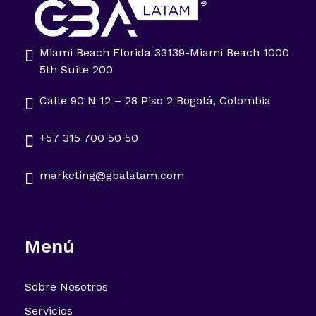
Miami Beach Florida 33139-Miami Beach 1000
Impulsa tu negocio con Transformación Digital y Data Intelligence
5th Suite 200
En GBA Latam® acompañamos a empresas en Latinoamérica a innovar, crecer y destacar, integrando tecnología, marketing y analítica avanzada.
Calle 90 N 12 – 28 Piso 2 Bogotá, Colombia
+57 315 700 50 50
marketing@gbalatam.com
Menú
Sobre Nosotros
Servicios