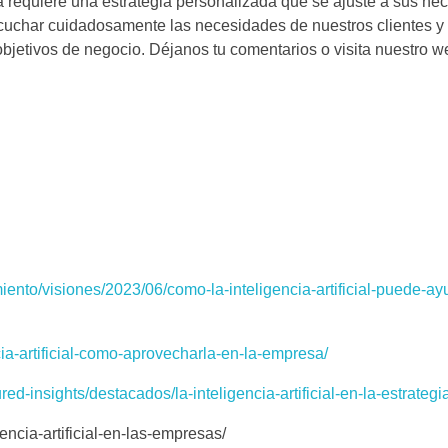
equiere una estrategia personalizada que se ajuste a sus nec
cuchar cuidadosamente las necesidades de nuestros clientes y
bjetivos de negocio. Déjanos tu comentarios o visita nuestro w
iento/visiones/2023/06/como-la-inteligencia-artificial-puede-a
cia-artificial-como-aprovecharla-en-la-empresa/
ed-insights/destacados/la-inteligencia-artificial-en-la-estrategi
gencia-artificial-en-las-empresas/