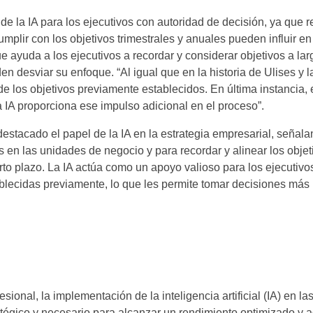
 de la IA para los ejecutivos con autoridad de decisión, ya que
umplir con los objetivos trimestrales y anuales pueden influir en
 ayuda a los ejecutivos a recordar y considerar objetivos a lar
n desviar su enfoque. “Al igual que en la historia de Ulises y l
de los objetivos previamente establecidos. En última instancia
la IA proporciona ese impulso adicional en el proceso”.
stacado el papel de la IA en la estrategia empresarial, señal
es en las unidades de negocio y para recordar y alinear los objet
to plazo. La IA actúa como un apoyo valioso para los ejecutivo
blecidas previamente, lo que les permite tomar decisiones más 
sional, la implementación de la inteligencia artificial (IA) en l
tégico y necesario para alcanzar un rendimiento optimizado y 