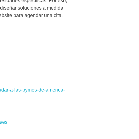
esidades específicas. Por eso,
 diseñar soluciones a medida
ebsite para agendar una cita.
yudar-a-las-pymes-de-america-
a/es