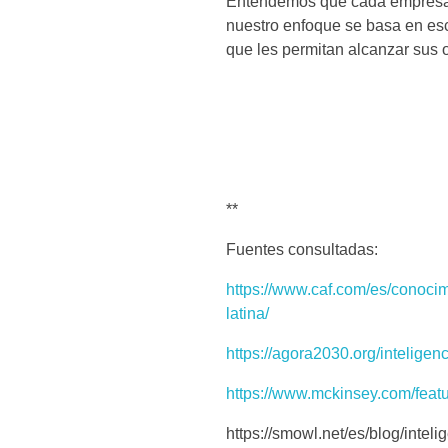
Entendemos que cada empresa r
nuestro enfoque se basa en es
que les permitan alcanzar sus o
**
Fuentes consultadas:
https://www.caf.com/es/conocim
latina/
https://agora2030.org/inteligen
https://www.mckinsey.com/featur
https://smowl.net/es/blog/inteli