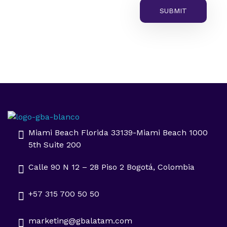
Impulsa tu negocio con Transformación Digital y Data Intelligence
En GBA Latam® acompañamos a empresas en Latinoamérica a innovar, crecer y destacar, integrando tecnología, marketing y analítica avanzada.
Miami Beach Florida 33139-Miami Beach 1000
5th Suite 200
Calle 90 N 12 – 28 Piso 2 Bogotá, Colombia
+57 315 700 50 50
marketing@gbalatam.com