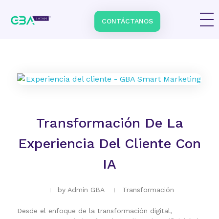
CONTÁCTANOS
Impulsa tu negocio con Transformación Digital y Data Intelligence
En GBA Latam® acompañamos a empresas en Latinoamérica a innovar, crecer y destacar, integrando tecnología, marketing y analítica avanzada.
Transformación De La
Experiencia Del Cliente Con
IA
by
Admin GBA
Transformación
Desde el enfoque de la transformación digital,