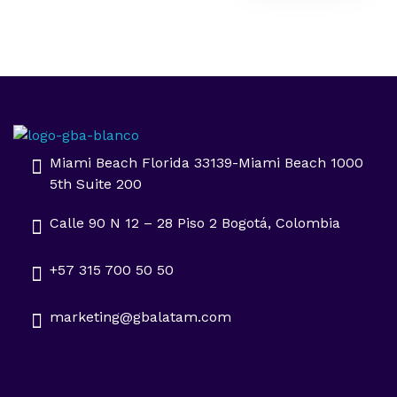
Impulsa tu negocio con Transformación Digital y Data Intelligence
En GBA Latam® acompañamos a empresas en Latinoamérica a innovar, crecer y destacar, integrando tecnología, marketing y analítica avanzada.
Miami Beach Florida 33139-Miami Beach 1000
5th Suite 200
Calle 90 N 12 – 28 Piso 2 Bogotá, Colombia
+57 315 700 50 50
marketing@gbalatam.com