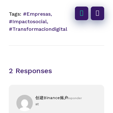
Tags:
#empresas
,
#impactosocial
,
#transformaciondigital
2 Responses
创建Binance账户
Responder
at