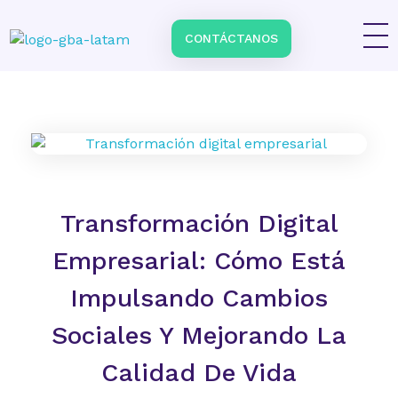
CONTÁCTANOS
Impulsa tu negocio con Transformación Digital y Data Intelligence
En GBA Latam® acompañamos a empresas en Latinoamérica a innovar, crecer y destacar, integrando tecnología, marketing y analítica avanzada.
Transformación Digital
Empresarial: Cómo Está
Impulsando Cambios
Sociales Y Mejorando La
Calidad De Vida