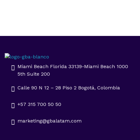
Impulsa tu negocio con Transformación Digital y Data Intelligence
En GBA Latam® acompañamos a empresas en Latinoamérica a innovar, crecer y destacar, integrando tecnología, marketing y analítica avanzada.
Miami Beach Florida 33139-Miami Beach 1000
5th Suite 200
Calle 90 N 12 – 28 Piso 2 Bogotá, Colombia
+57 315 700 50 50
marketing@gbalatam.com